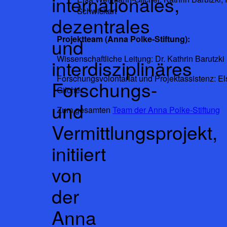
internationales,
Schwickart
dezentrales
Projektteam (Anna Polke-Stiftung):
und
Wissenschaftliche Leitung: Dr. Kathrin Barutzki
interdisziplinäres
Forschungsvolontariat und Projektassistenz: E
Forschungs-
Gilcher
und
Zum gesamten
Team der Anna Polke-Stiftung
Vermittlungsprojekt,
initiiert
von
der
Anna