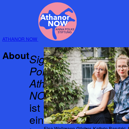
ATHANOR NOW
About
Sigmar
Polke.
Athanor
NOW
ist
ein
Elsa Wellmann-Gilcher, Kathrin Barutzki,