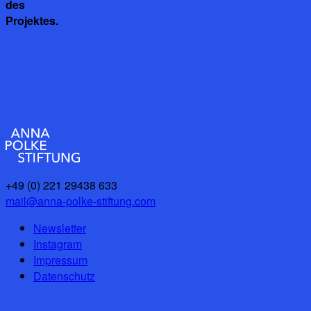
des
Projektes.
+49 (0) 221 29438 633
mail@anna-polke-stiftung.com
Newsletter
Instagram
Impressum
Datenschutz