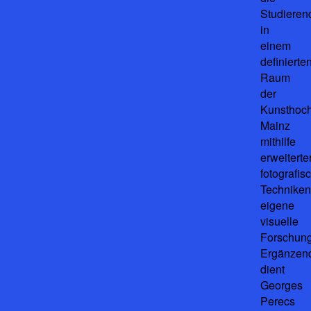
Studieren
in
einem
definierte
Raum
der
Kunsthoc
Mainz
mithilfe
erweiterte
fotografis
Techniken
eigene
visuelle
Forschun
Ergänzen
dient
Georges
Perecs