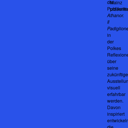
die
Mainz
Publikatio
präsentie
Athanor.
Il
Padiglion
in
der
Polkes
Reflexion
über
seine
zukünftige
Ausstellu
visuell
erfahrbar
werden.
Davon
inspiriert
entwickel
die