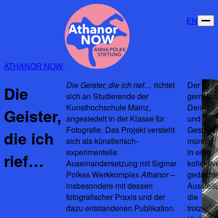
EN
ATHANOR NOW
Die Geister, die ich rief…
richtet
Der
Die
sich an Studierende der
gemein
Kunsthochschule Mainz,
Denk-
Geister,
angesiedelt in der Klasse für
und
Fotografie. Das Projekt versteht
Gestaltu
die ich
sich als künstlerisch-
mündet
experimentelle
in eine
rief…
Auseinandersetzung mit Sigmar
kollektiv
Polkes Werkkomplex
Athanor
–
gedacht
insbesondere mit dessen
Ausstell
fotografischer Praxis und der
die
dazu entstandenen Publikation.
trotz