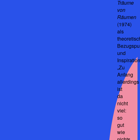
Träume
von
Räumen
(1974)
als
theoretisc
Bezugspu
und
Inspiratio
„Zu
Anfang
allerdings
ist
da
nicht
viel:
so
gut
wie
nichts,