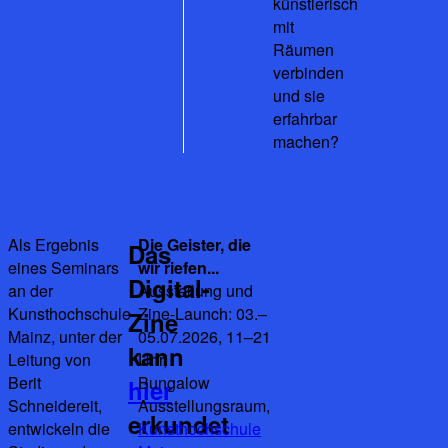
künstlerisch
mit
Räumen
verbinden
und sie
erfahrbar
machen?
Als Ergebnis
Die Geister, die
Das
eines Seminars
wir riefen...
Digital-
an der
Ausstellung und
Kunsthochschule
Zine-Launch: 03.–
Zine
Mainz, unter der
05.07.2026, 11–21
kann
Leitung von
Uhr,
Berit
Bungalow
hier
Schneidereit,
Ausstellungsraum,
erkundet
entwickeln die
Kunsthochschule