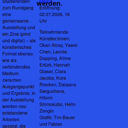
Studierenden
Mainz
werden.
zum Rundgang
Eröffnung:
eine
02.07.2026, 18
gemeinsame
Uhr
Ausstellung und
Teilnehmende
ein Zine (print
Künstler:innen:
und digital) – als
Okan Alcay, Yawei
künstlerisches
Chen, Leonie
Format ebenso
Depping, Alime
wie als
Ertürk, Hannah
verbindendes
Glaser, Clara
Medium
Jacobs, Kora
zwischen
Riecken, Daiaana
Ausgangspunkt
Sergucheva,
und Ergebnis. In
Hitomi
der Ausstellung
Shimokubo, Helin
werden neu
Zengin
entstandene
Grafik: Tim Bauer
Arbeiten
und Fabian
gezeigt, die