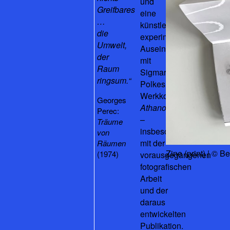
und
Greifbares
eine
…
künstlerisch-
die
experimentelle
Umwelt,
Auseinandersetzung
der
mit
Raum
Sigmar
ringsum.“
Polkes
Werkkomplex
Georges
Athanor
Perec:
–
Träume
insbesondere
von
mit der
Räumen
Zine (print) | © B
(1974)
vorausgegangenen
fotografischen
Arbeit
und der
daraus
entwickelten
Publikation.