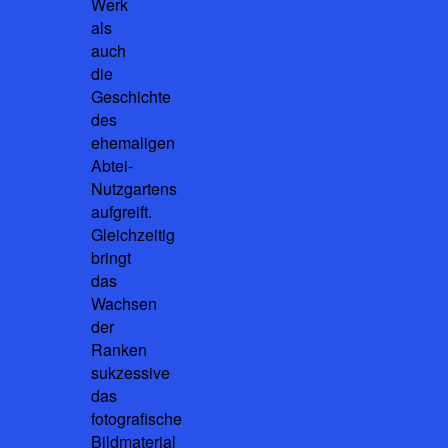
Werk
als
auch
die
Geschichte
des
ehemaligen
Abtei-
Nutzgartens
aufgreift.
Gleichzeitig
bringt
das
Wachsen
der
Ranken
sukzessive
das
fotografische
Bildmaterial