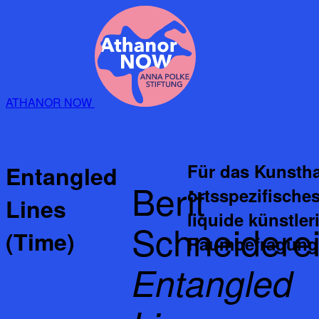
ATHANOR NOW
Für das Kunsth
Entangled
Berit
ortsspezifisches
Lines
liquide künstler
Schneiderei
(Time)
Raumbefragung 
Entangled