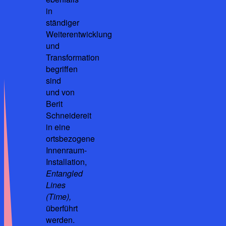
in
ständiger
Weiterentwicklung
und
Transformation
begriffen
sind
und von
Berit
Schneidereit
in eine
ortsbezogene
Innenraum-
Installation,
Entangled
Lines
(Time),
überführt
werden.