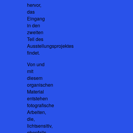
hervor,
das
Eingang
in den
zweiten
Teil des
Ausstellungsprojektes
findet.
Von und
mit
diesem
organischen
Material
entstehen
fotografische
Arbeiten,
die,
lichtsensitiv,
ebenfalls