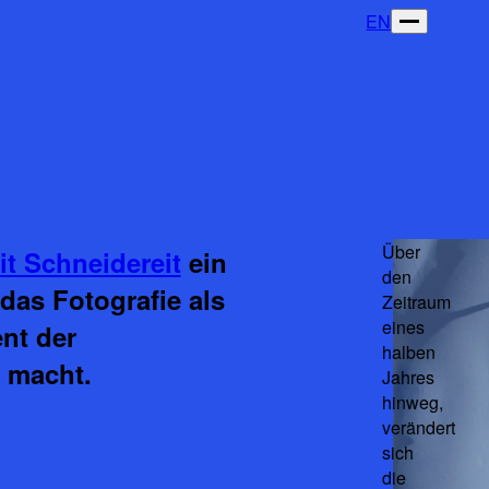
EN
Über
it Schneidereit
ein
den
das Fotografie als
Zeitraum
eines
ent der
halben
r macht.
Jahres
hinweg,
verändert
sich
die