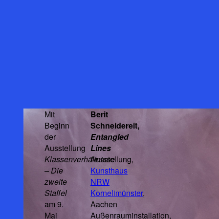
Mit
Berit
Beginn
Schneidereit,
der
Entangled
Ausstellung
Lines
Klassenverhältnisse
Ausstellung,
– Die
Kunsthaus
zweite
NRW
Staffel
Kornelimünster
,
am 9.
Aachen
Mai
Außenrauminstallation,